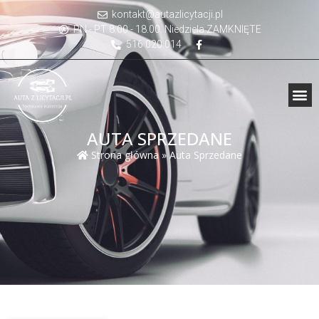
kontakt@autazlicytacji.pl
PN - PT 8.00 - 18.00. Niedziela ZAMKNIĘTE
516 020 014
AUTA SPRZEDANE
Strona główna
»
Auta Sprzedane