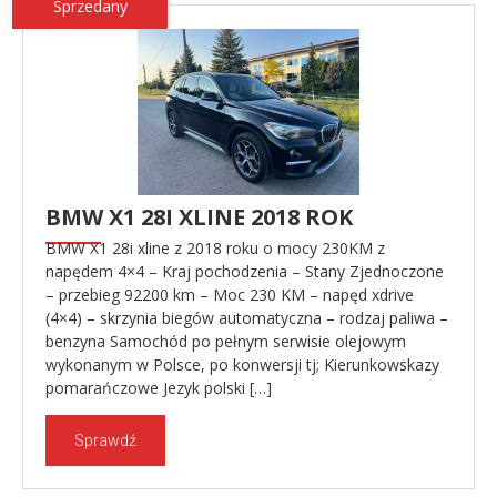
Sprzedany
BMW X1 28I XLINE 2018 ROK
BMW X1 28i xline z 2018 roku o mocy 230KM z
napędem 4×4 – Kraj pochodzenia – Stany Zjednoczone
– przebieg 92200 km – Moc 230 KM – napęd xdrive
(4×4) – skrzynia biegów automatyczna – rodzaj paliwa –
benzyna Samochód po pełnym serwisie olejowym
wykonanym w Polsce, po konwersji tj; Kierunkowskazy
pomarańczowe Jezyk polski […]
Sprawdź