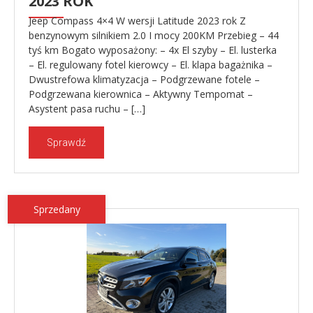
2023 ROK
Jeep Compass 4×4 W wersji Latitude 2023 rok Z
benzynowym silnikiem 2.0 I mocy 200KM Przebieg – 44
tyś km Bogato wyposażony: – 4x El szyby – El. lusterka
– El. regulowany fotel kierowcy – El. klapa bagażnika –
Dwustrefowa klimatyzacja – Podgrzewane fotele –
Podgrzewana kierownica – Aktywny Tempomat –
Asystent pasa ruchu – […]
Sprawdź
Sprzedany