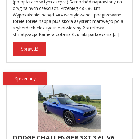
(po opłatach w tym akcyza) Samochód naprawiony na
oryginalnych cześciach. Przebieg 48 080 km
Wyposażenie: napęd 4×4 wentylowane i podgrzewane
fotele fotele nappa plus skóra asystent martwego pola
szyberdach elektrycznie otwierany 2 strefowa
klimatyzacja Kamera cofania Czujniki parkowania […]
Sprawdź
Sprzedany
DODGE CHALLENGER SXT 3.6L V6