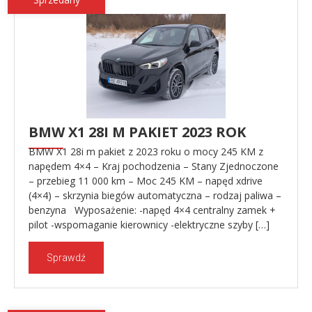
BMW X1 28I M PAKIET 2023 ROK
BMW X1 28i m pakiet z 2023 roku o mocy 245 KM z
napędem 4×4 – Kraj pochodzenia – Stany Zjednoczone
– przebieg 11 000 km – Moc 245 KM – napęd xdrive
(4×4) – skrzynia biegów automatyczna – rodzaj paliwa –
benzyna Wyposażenie: -napęd 4×4 centralny zamek +
pilot -wspomaganie kierownicy -elektryczne szyby […]
Sprawdź