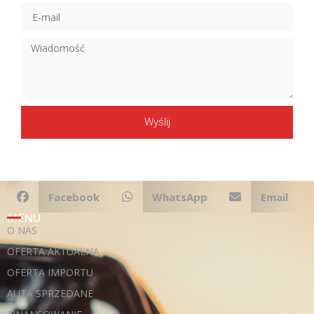
Wyślij
Facebook
WhatsApp
Email
MENU
O NAS
OFERTA AKTUALNA
OFERTA IMPORTU
AUTA SPRZEDANE