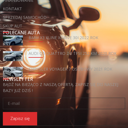
FINANSOWANIE
KONTAKT
SPRZEDAJ SAMOCHÓD
SKUP AUT
POLECANE AUTA
BMW X3 XLINE XDRIVE 30I 2022 ROK
AUDI Q5 QUATTRO 2.0 TFSI 252 KM 2020 ROK
CHRYSLER VOYAGER 7 OSOBOWY 2021 ROK
NEWSLETTER
BĄDŹ NA BIEŻĄCO Z NASZĄ OFERTĄ. ZAPISZ SIĘ DO NASZEJ
BAZY JUŻ DZIŚ !
Zapisz się