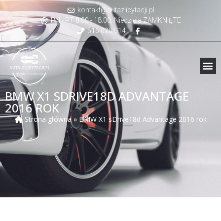
kontakt@autazlicytacji.pl
PN - PT 8.00 - 18.00. Niedziela ZAMKNIĘTE
516 020 014
BMW X1 SDRIVE18D ADVANTAGE
2016 ROK
Strona główna
»
BMW X1 sDrive18d Advantage 2016 rok