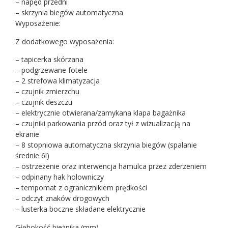
– napęd przedni
– skrzynia biegów automatyczna
Wyposażenie:
Z dodatkowego wyposażenia:
– tapicerka skórzana
– podgrzewane fotele
– 2 strefowa klimatyzacja
– czujnik zmierzchu
– czujnik deszczu
– elektrycznie otwierana/zamykana klapa bagażnika
– czujniki parkowania przód oraz tył z wizualizacją na
ekranie
– 8 stopniowa automatyczna skrzynia biegów (spalanie
średnie 6l)
– ostrzeżenie oraz interwencja hamulca przez zderzeniem
– odpinany hak holowniczy
– tempomat z ogranicznikiem prędkości
– odczyt znaków drogowych
– lusterka boczne składane elektrycznie
Głębokość bieżnika (mm)