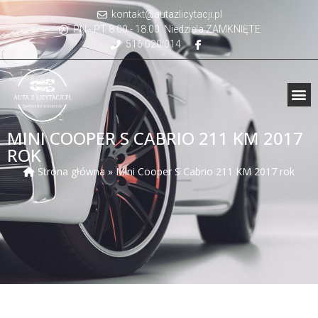
kontakt@autazlicytacji.pl
PN - PT 8.00 - 18.00. Niedziela ZAMKNIĘTE
516 020 014
MINI COOPER S CABRIO 211 KM 2017
ROK
Strona główna
»
Mini Cooper S Cabrio 211 KM 2017 rok