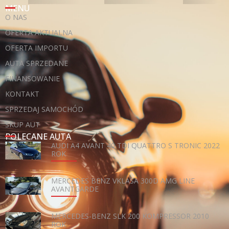
MENU
O NAS
OFERTA AKTUALNA
OFERTA IMPORTU
AUTA SPRZEDANE
FINANSOWANIE
KONTAKT
SPRZEDAJ SAMOCHÓD
SKUP AUT
POLECANE AUTA
AUDI A4 AVANT 40 TDI QUATTRO S TRONIC 2022
ROK
MERCEDES BENZ VKLASA 300D AMG LINE
AVANTGARDE
MERCEDES-BENZ SLK 200 KOMPRESSOR 2010
ROK