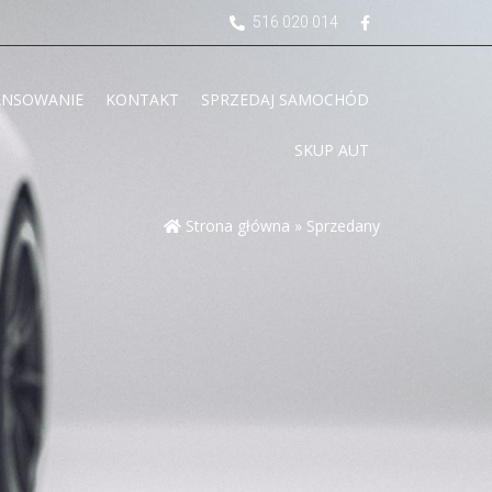
516 020 014
ANSOWANIE
KONTAKT
SPRZEDAJ SAMOCHÓD
SKUP AUT
Strona główna
»
Sprzedany