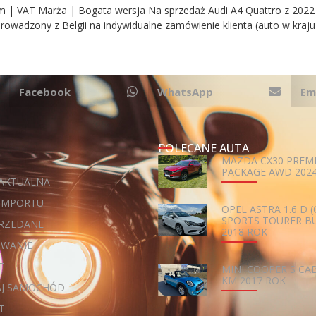
m | VAT Marża | Bogata wersja Na sprzedaż Audi A4 Quattro z 2022 
adzony z Belgii na indywidualne zamówienie klienta (auto w kraju o
Facebook
WhatsApp
Em
POLECANE AUTA
MAZDA CX30 PREM
PACKAGE AWD 202
 AKTUALNA
 IMPORTU
OPEL ASTRA 1.6 D (
SPORTS TOURER B
PRZEDANE
2018 ROK
OWANIE
T
MINI COOPER S CAB
KM 2017 ROK
AJ SAMOCHÓD
T