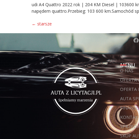
udi A4 Quattro 2022 rok | 204 KM Diesel | 103600 k
napędem quattro.Przebieg: 103 600 km.Samochód sprow
←
starsze
MENU
O NAS
OFERTA
OFERTA
AUTA S
FINANS
KONTAK
SPRZED
SKUP AU