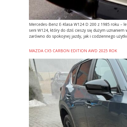
Mercedes-Benz E-Klasa W124 D 200 z 1985 roku – leg
serii W124, który do dziś cieszy się dużym uznanie
zarówno do spokojnej jazdy, jak i codziennego użyt
MAZDA CX5 CARBON EDITION AWD 2025 ROK