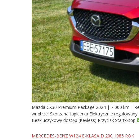
Mazda CX30 Premium Package 2024 | 7 000 km | Refle
wnętrze: Skórzana tapicerka Elektrycznie regulowan
Bezkluczykowy dostęp (Keyless) Przycisk Start/Stop
MERCEDES-BENZ W124 E-KLASA D 200 1985 ROK