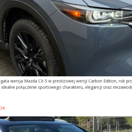
ata wersja Mazda CX-5 w prestiżowej wersji Carbon Edition, rok pro
ealne połączenie sportowego charakteru, elegancji oraz niezawodno
ROK