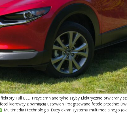
ktory Full LED Przyciemniane tylne szyby Elektrycznie otwierany sz
y fotel kierowcy z pamięcią ustawień Podgrzewane fotele przednie D
Multimedia i technologia: Duży ekran systemu multimedialnego (ok.