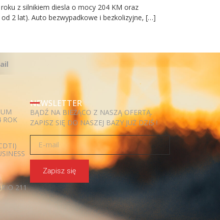
roku z silnikiem diesla o mocy 204 KM oraz
d 2 lat). Auto bezwypadkowe i bezkolizyjne, […]
ail
NEWSLETTER
IUM
BĄDŹ NA BIEŻĄCO Z NASZĄ OFERTĄ.
4 ROK
ZAPISZ SIĘ DO NASZEJ BAZY JUŻ DZIŚ !
CDTI)
USINESS
Zapisz się
RIO 211